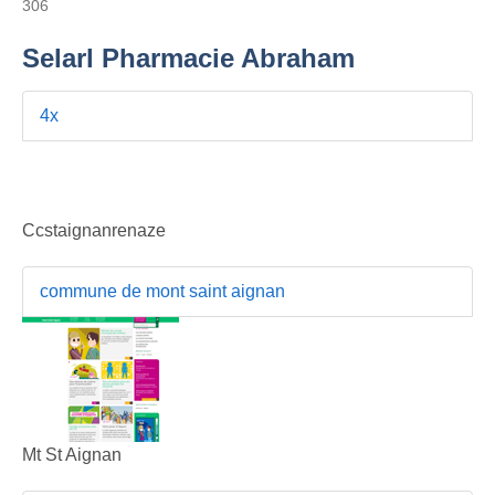
306
Selarl Pharmacie Abraham
4x
Ccstaignanrenaze
commune de mont saint aignan
Mt St Aignan