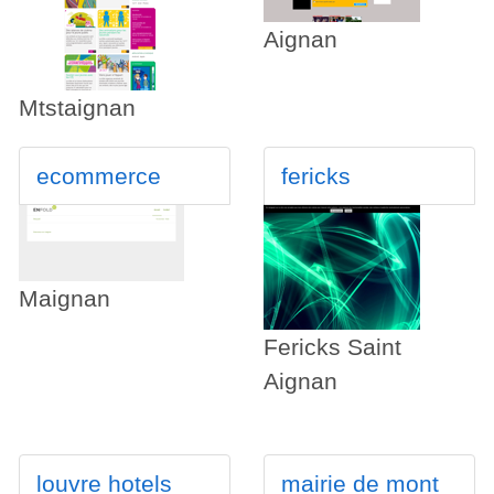
Aignan
Mtstaignan
ecommerce
fericks
Maignan
Fericks Saint
Aignan
louvre hotels
mairie de mont