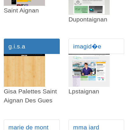
Saint Aignan
Dupontaignan
g.i.s.a
imagid�e
Gisa Palettes Saint
Lpstaignan
Aignan Des Gues
marie de mont
mma iard