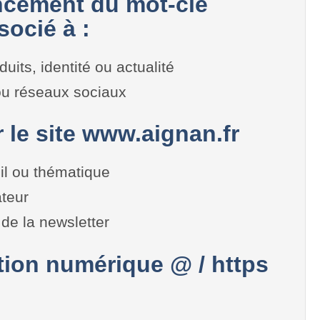
cement du mot-clé
ocié à :
duits, identité ou actualité
 ou réseaux sociaux
r le site www.aignan.fr
il ou thématique
teur
de la newsletter
on numérique @ / https