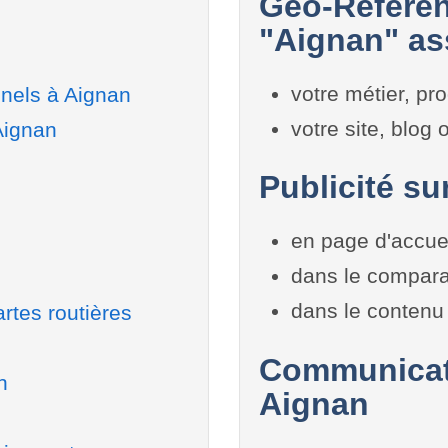
Géo-Référen
"Aignan" ass
votre métier, pro
nels à Aignan
votre site, blog
Aignan
Publicité su
en page d'accue
dans le compara
dans le contenu 
rtes routières
Communicati
n
Aignan