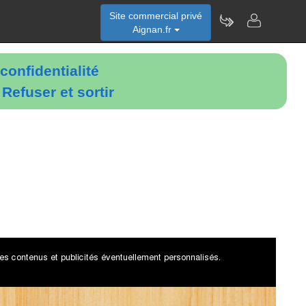
Site commercial privé
Aignan.fr
confidentialité
é
Refuser et sortir