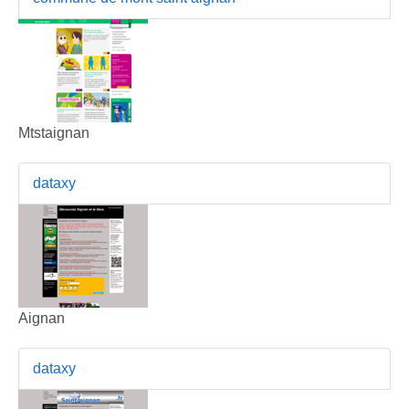
Mtstaignan
dataxy
Aignan
dataxy