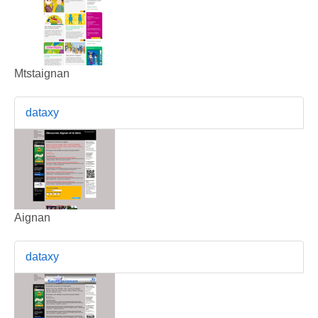
Mtstaignan
dataxy
Aignan
dataxy