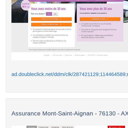
ad.doubleclick.net/ddm/clk/287421129;114464589;
Assurance Mont-Saint-Aignan - 76130 - A